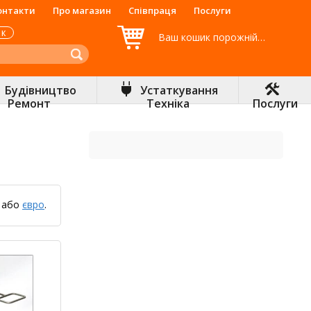
онтакти
Про магазин
Співпраця
Послуги
ОК
Ваш кошик порожній…
Будівництво
Устаткування
Ремонт
Техніка
Послуги
або
євро
.