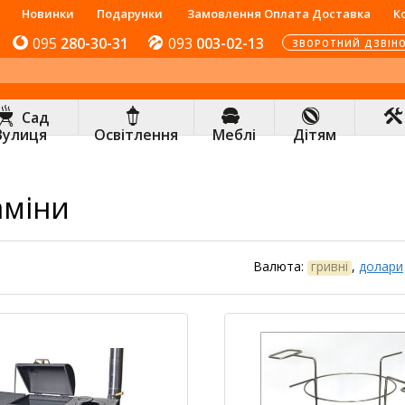
Новинки
Подарунки
Замовлення Оплата Доставка
К
095
280-30-31
093
003-02-13
ЗВОРОТНИЙ ДЗВІН
Сад
Вулиця
Освітлення
Меблі
Дітям
аміни
Валюта:
гривні
,
долари