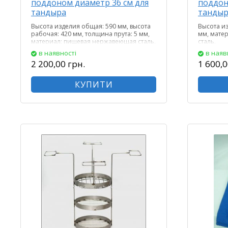
поддоном диаметр 36 см для
поддон
тандыра
танды
Высота изделия общая: 590 мм, высота
Высота из
рабочая: 420 мм, толщина прута: 5 мм,
мм, мате
материал: пищевая нержавеющая сталь.
сталь.
в наявності
в наяв
2 200,00 грн.
1 600,0
КУПИТИ