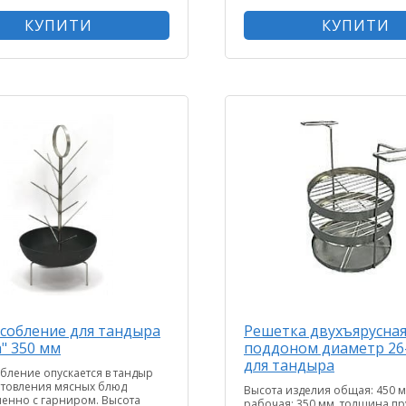
КУПИТИ
КУПИТИ
собление для тандыра
Решетка двухъярусная
" 350 мм
поддоном диаметр 26
для тандыра
бление опускается в тандыр
отовления мясных блюд
Высота изделия общая: 450 м
енно с гарниром. Высота
рабочая: 350 мм, толщина пру