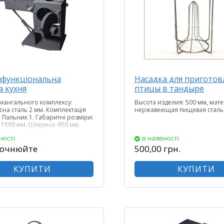
функціональна
Насадка для приготов
а кухня
птицы в тандыре
 мангального комплексу:
Высота изделия: 500 мм, мат
сна сталь 2 мм. Комплектація
нержавеющая пищевая сталь
Пальник 1. Габаритні розміри:
 1560 мм, Ширина: 650 мм.
0 мм. Вага: 62 кг.
ності
в наявності
точнюйте
500,00 грн.
КУПИТИ
КУПИТИ