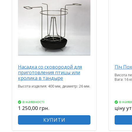
Насадка со сковородой для
Піч По
приготовления птицы или
Висота пе
кролика в тандыре
Вага: 16 кг
Высота изделия: 400 мм, диаметр: 26 мм.
в наявності
в наяв
1 250,00 грн.
ціну у
КУПИТИ