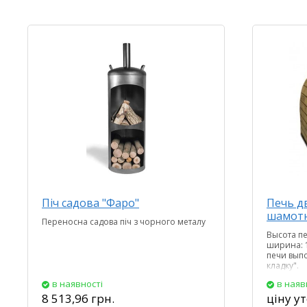
Піч садова "Фаро"
Печь д
шамотн
Переносна садова піч з чорного металу
Высота пе
ширина: 1
печи вып
кладку".
в наявності
в наяв
8 513,96 грн.
ціну у