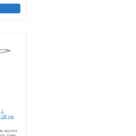
 с
-28 см
м, высота
та: 6 мм,