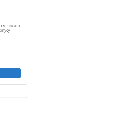
 см, висота
орпусу