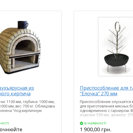
вухъярусная из
Приспособление для 
ого кирпича
"Елочка" 270 мм
чи: 1100 мм, глубина: 1000 мм,
Приспособление опускается 
000 мм, вес: 700 кг. Облицовка
для приготовления мясных б
олнена "под кирпичную
одновременно с гарниром. 
изделия: 530 мм, диаметр: 270
кг.
ності
в наявності
точнюйте
1 900,00 грн.