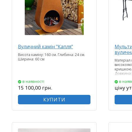
Вуличний камін "Капля"
Мульти
вуличн
Висота каміну: 160 см. Глибина: 24 см.
Ширина: 60 см
Матеріал
високоякі
кришкою. 
Довжина:
Висота: 95
в наявності
в наяв
15 100,00 грн.
ціну у
КУПИТИ