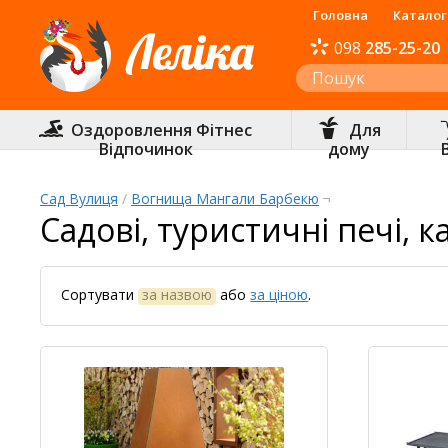
Головна
Каталог
098
285-25-20
Інтернет-магазин «Леліка»
Оздоровлення Фітнес
Для
Відпочинок
дому
Сад Вулиця
/
Вогнища Мангали Барбекю
¬
Садові, туристичні печі, к
Сортувати
за назвою
або
за ціною
.