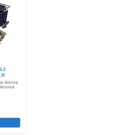
а з
 м
м. Висота:
Висота в