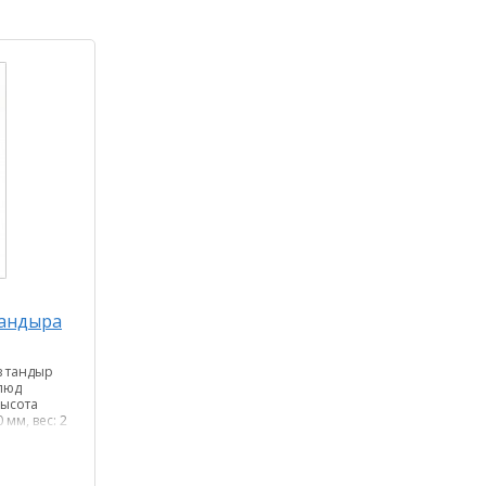
тандыра
в тандыр
люд
Высота
 мм, вес: 2