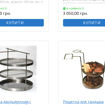
950 мм, диаметр: 350 мм, вес: 3
материал: пищевая нержавею
ності
в наявності
0 грн.
3 050,00 грн.
КУПИТИ
КУПИТИ
а двухъярусная с
Решетка для тандыра