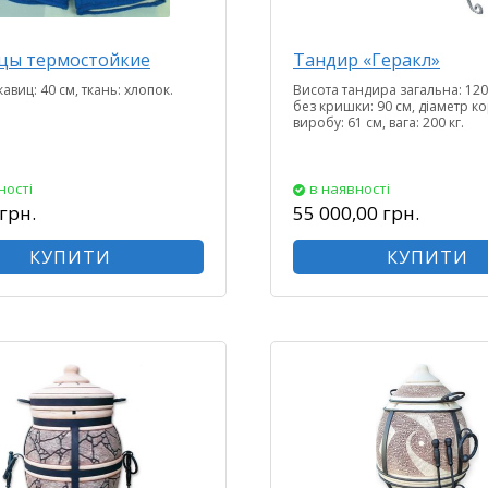
цы термостойкие
Тандир «Геракл»
авиц: 40 см, ткань: хлопок.
Висота тандира загальна: 120
без кришки: 90 см, діаметр к
виробу: 61 см, вага: 200 кг.
ності
в наявності
грн.
55 000,00 грн.
КУПИТИ
КУПИТИ