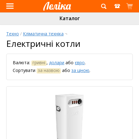
Інтернет-
Каталог
магазин
«Леліка»
Техно
/
Кліматична техніка
¬
Електричні котли
Валюта:
гривні
,
долари
або
євро
.
Сортувати
за назвою
або
за ціною
.