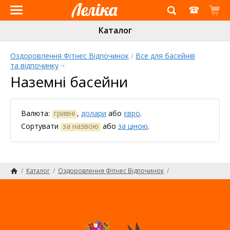
Інтернет-
Каталог
магазин
«Леліка»
Оздоровлення Фітнес Відпочинок
/
Все для басейнів
та відпочинку
¬
Наземні басейни
Валюта:
гривні
,
долари
або
євро
.
Сортувати
за назвою
або
за ціною
.
/
Каталог
/
Оздоровлення Фітнес Відпочинок
/
Все для басейнів та відпочинку
Головна сторінка
/
Наземні басейни
Карта сайту