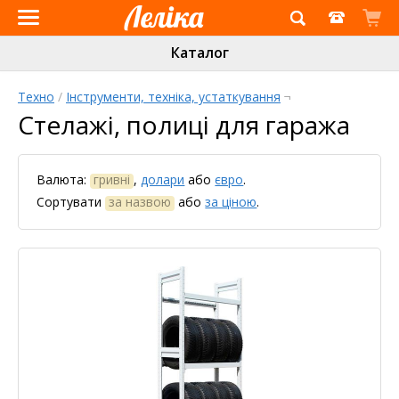
Інтернет-
Каталог
магазин
«Леліка»
Техно
/
Інструменти, техніка, устаткування
¬
Стелажі, полиці для гаража
Валюта:
гривні
,
долари
або
євро
.
Сортувати
за назвою
або
за ціною
.