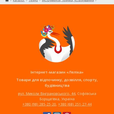
/
Каталог
/
Техно
/
Інструменти, техніка, устаткування
/
Стелажі, полиці для гаража
Головна сторінка
Карта сайту
Інтернет-магазин «Леліка»
Товари для відпочинку, дозвілля, спорту,
будівництва
вул. Миколи Вінграновського, 44
, Софіївська
Борщагівка, Україна
+380 (98) 285-25-20
,
+380 (68) 251-27-44