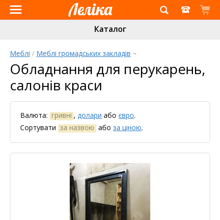
Інтернет-
Каталог
магазин
«Леліка»
Меблі
/
Меблі громадських закладів
¬
Обладнання для перукарень,
салонів краси
Валюта:
гривні
,
долари
або
євро
.
Сортувати
за назвою
або
за ціною
.