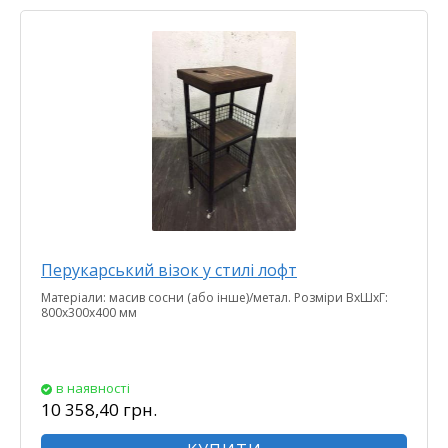
Перукарський візок у стилі лофт
Матеріали: масив сосни (або інше)/метал. Розміри ВхШхГ:
800х300x400 мм
в наявності
10 358,40 грн.