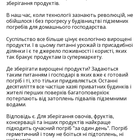
зберігання продуктів.
В наш час, коли технології зазнають революцій, не
обійшлося і без прогресу у будівництві підземних
погребів для домашнього господарства.
Суспільство все більше цінує екологічно вирощені
продукти. І в цьому питанні урожай із присадибної
ділянки і є те джерело поживності і користі, яких
так бракує продуктам із супермаркету.
Де зберігати вирощені продукти? Задаються
таким питанням і господарі в яких вже є готовий
погріб і ті, хто тільки придивляється. Останні
десятиліття все частіше хазяї приватних будинків і
жителі перших поверхів багатоповерхіок
потерпають від затоплень підвалів підземними
водами.
Відповідь є. Для зберігання овочів, фруктів,
консервації та інших продуктів найкраще
підходить сучасний погріб "за один день". Погріб
герметичний і тому не боїться ні підтоплень, ні
шкідників.