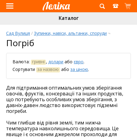
Інтернет-
Каталог
магазин
«Леліка»
Сад Вулиця
/
Зупинки, навіси, альтанки, споруди
¬
Погріб
Валюта:
гривні
,
долари
або
євро
.
Сортувати
за назвою
або
за ціною
.
Для підтримання оптимальних умов зберігання
овочів, фруктів, консервації та інших продуктів,
що потребують особливих умов зберігання, з
давніх-давен людство використовує підземні
погреби.
Чим глибше від рівня землі, тим нижча
температура навколишнього середовища. Це
явище і є основним джерелом прохолоди для