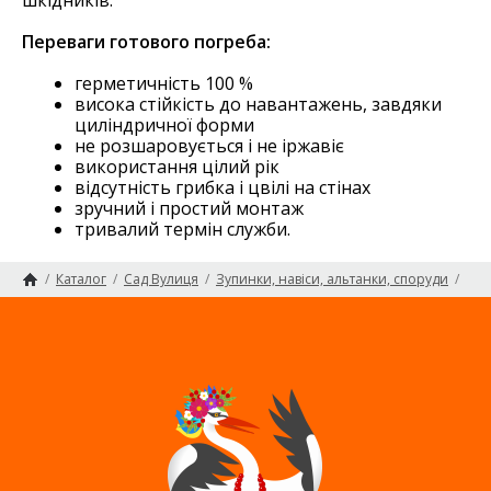
Переваги готового погреба:
герметичність 100 %
висока стійкість до навантажень, завдяки
циліндричної форми
не розшаровується і не іржавіє
використання цілий рік
відсутність грибка і цвілі на стінах
зручний і простий монтаж
тривалий термін служби.
/
Каталог
/
Сад Вулиця
/
Зупинки, навіси, альтанки, споруди
/
Погріб
Головна сторінка
Карта сайту