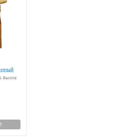
енный
. Высота:
И