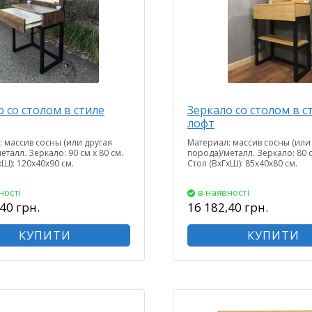
 со столом в стиле
Зеркало со столом в с
лофт
 массив сосны (или другая
Материал: массив сосны (или
еталл. Зеркало: 90 см х 80 см.
порода)/металл. Зеркало: 80 с
хШ): 120х40х90 см.
Стол (ВхГхШ): 85х40х80 см.
ності
в наявності
40 грн.
16 182,40 грн.
КУПИТИ
КУПИТИ