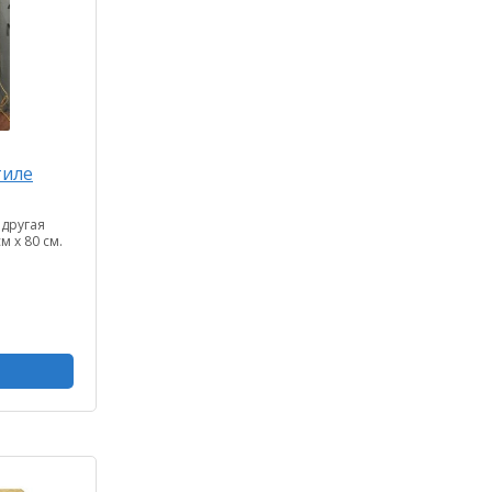
тиле
 другая
м х 80 см.