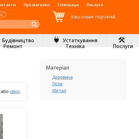
онтакти
Про магазин
Співпраця
Послуги
ОК
Ваш кошик порожній…
Будівництво
Устаткування
Ремонт
Техніка
Послуги
Матеріал
Деревина
Лоза
Метал
або
євро
.