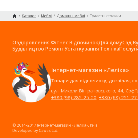
/
Каталог
/
Меблі
/
Домашні меблі
/
Туалетні столики
Головна сторінка
Оздоровлення Фітнес Відпочинок
Для дому
Сад В
Будівництво Ремонт
Устаткування Техніка
Послуг
Інтернет-магазин «Леліка»
Товари для відпочинку, дозвілля, с
вул. Миколи Вінграновського, 44
, Софі
+380 (98) 285-25-20
,
+380 (68) 251-27
© 2014–2017 Інтернет-магазин «Леліка», Київ.
Developed by
Cawas Ltd
.