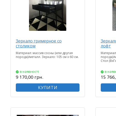
Зеркало гримерное со
Зеркало
столиком
лофт
Материал: массив сосны (или другая
Материал:
порода)/металл. Зеркало: 105 см х 60 см.
порода)/м
Стол (ВхГ
в наявності
в наяв
9 170,00 грн.
15 766,
КУПИТИ