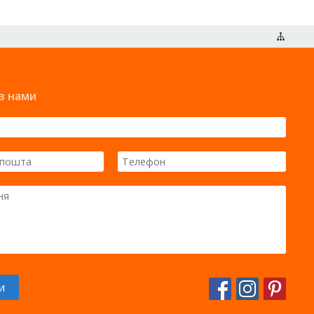
Карта сайту
 з нами
и