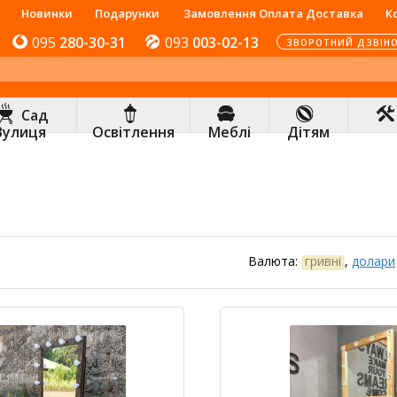
Новинки
Подарунки
Замовлення Оплата Доставка
К
095
280-30-31
093
003-02-13
ЗВОРОТНИЙ ДЗВІН
Сад
Вулиця
Освітлення
Меблі
Дітям
Валюта:
гривні
,
долари