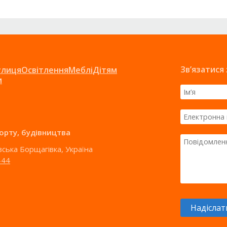
Зв’язатися
улиця
Освітлення
Меблі
Дітям
и
порту, будівництва
ївська Борщагівка, Україна
-44
Надіслат