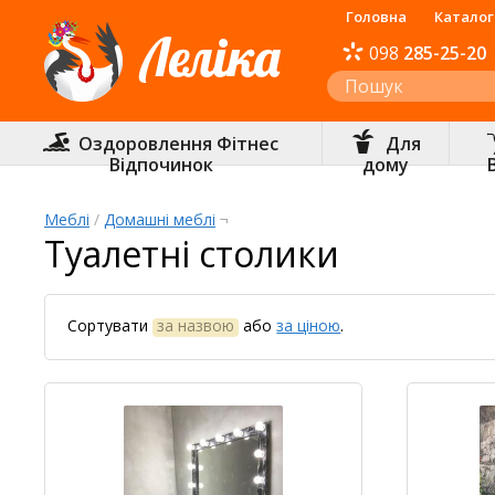
Головна
Каталог
098
285-25-20
Інтернет-магазин «Леліка»
Оздоровлення Фітнес
Для
Відпочинок
дому
Меблі
/
Домашні меблі
¬
Туалетні столики
Сортувати
за назвою
або
за ціною
.