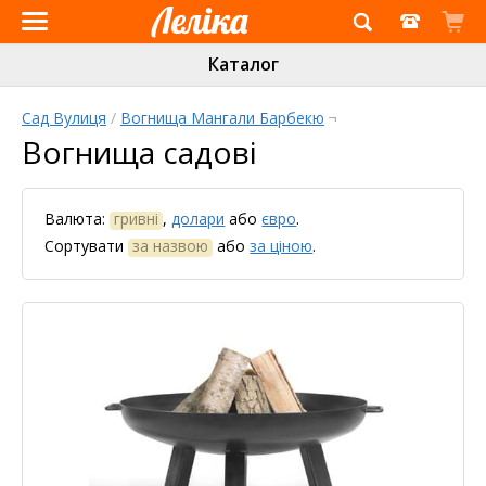
Інтернет-
Каталог
магазин
«Леліка»
Сад Вулиця
/
Вогнища Мангали Барбекю
¬
Вогнища садові
Валюта:
гривні
,
долари
або
євро
.
Сортувати
за назвою
або
за ціною
.