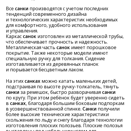
Все
санки
производятся с учетом последних
тенденций современного дизайна
и технологических характеристик необходимых
для комфортного, удобного использования
и управления.
Каркас
санок
изготовлен из металлической трубы,
что обеспечивает прочность и надежность.
Металлическая часть
санок
имеет порошковое
покрытие. Также некоторые модели имеют
специальную ручку для толкания. Сидение
изготавливается из деревянных планок
и порывается бесцветным лаком.
На этих
санках
можно катать маленьких детей,
подстраивая по высоте ручку-толкатель, тянуть
санки
за ремешок, быстро разворачивая
санки
по кругу. При этом ребёнок будет уверенно сидеть
в
санках
, благодаря большим боковым подпоркам
в усовершенствованной спинке.
Санки
получили
более высокие технические характеристики
скольжения по льду и снегу благодаря технологии
изготовления плоских полозьев. Плоские полозья
выставлены под небольшим углом для