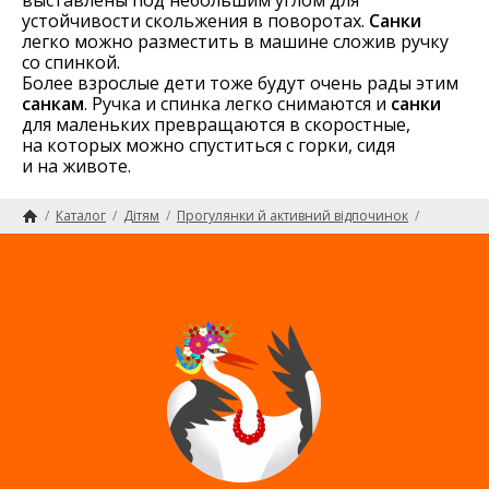
устойчивости скольжения в поворотах.
Санки
легко можно разместить в машине сложив ручку
со спинкой.
Более взрослые дети тоже будут очень рады этим
санкам
. Ручка и спинка легко снимаются и
санки
для маленьких превращаются в скоростные,
на которых можно спуститься с горки, сидя
и на животе.
/
Каталог
/
Дітям
/
Прогулянки й активний відпочинок
/
Санки
Головна сторінка
Карта сайту