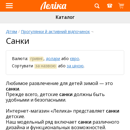
Інтернет-
Каталог
магазин
«Леліка»
Дітям
/
Прогулянки й активний відпочинок
¬
Санки
Валюта:
гривні
,
долари
або
євро
.
Сортувати
за назвою
або
за ціною
.
Любимое развлечение для детей зимой — это
санки
.
Прежде всего, детские
санки
должны быть
удобными и безопасными.
Интернет-магазин «Лелика» представляет
санки
детские.
Наш модельный ряд включает
санки
различного
дизайна и функциональных возможностей.