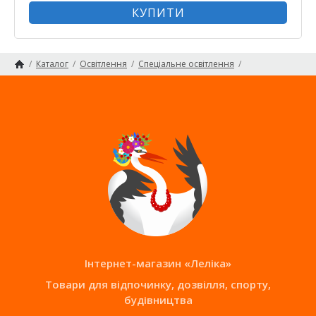
КУПИТИ
/
Каталог
/
Освітлення
/
Спеціальне освітлення
/
Сонячні світильники
Головна сторінка
Карта сайту
Інтернет-магазин «Леліка»
Товари для відпочинку, дозвілля, спорту,
будівництва