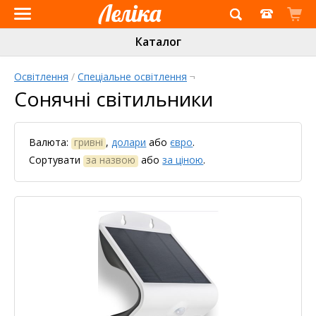
Інтернет-
Каталог
магазин
«Леліка»
Освітлення
/
Спеціальне освітлення
¬
Сонячні світильники
Валюта:
гривні
,
долари
або
євро
.
Сортувати
за назвою
або
за ціною
.