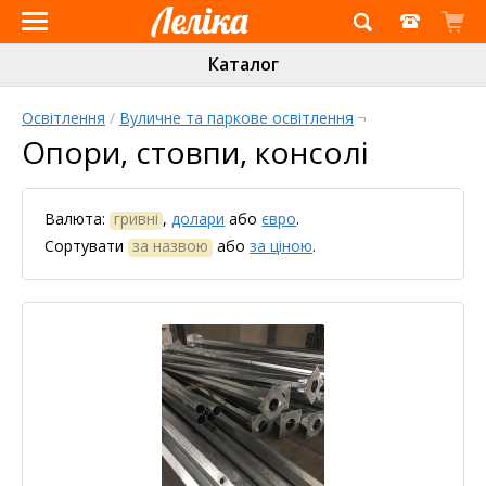
Інтернет-
Каталог
магазин
«Леліка»
Освітлення
/
Вуличне та паркове освітлення
¬
Опори, стовпи, консолі
Валюта:
гривні
,
долари
або
євро
.
Сортувати
за назвою
або
за ціною
.