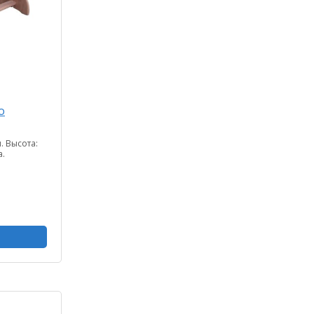
о
. Высота:
а.