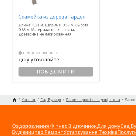
Скамейка из дерева Гарден
Длина: 1,31 м. Ширина: 0,57 м. Высота:
0,83 м. Материал: ольха, сосна.
Древесина не лакированная.
немає в наявності
ціну уточнюйте
ПОВІДОМИТИ
/
Каталог
/
Сад Вулиця
/
Лавки паркові та садові, столи
/
Лавки
Головна сторінка
Оздоровлення Фітнес Відпочинок
Для дому
Сад В
Будівництво Ремонт
Устаткування Техніка
Послуг