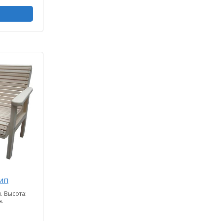
ип
. Высота:
а.