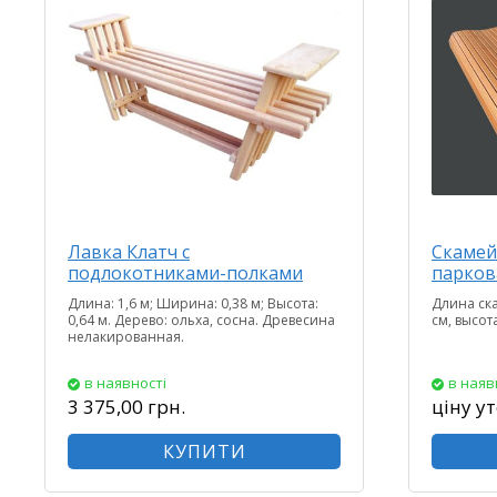
Лавка Клатч с
Скамей
подлокотниками-полками
парков
Длина: 1,6 м; Ширина: 0,38 м; Высота:
Длина ска
0,64 м. Дерево: ольха, сосна. Древесина
см, высота
нелакированная.
в наявності
в наяв
3 375,00 грн.
ціну у
КУПИТИ