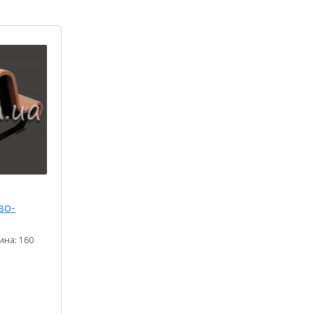
во-
ина: 160