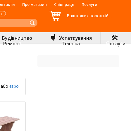
онтакти
Про магазин
Співпраця
Послуги
ОК
Ваш кошик порожній…
Будівництво
Устаткування
Ремонт
Техніка
Послуги
або
євро
.