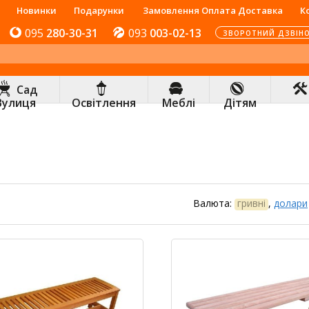
Новинки
Подарунки
Замовлення Оплата Доставка
К
095
280-30-31
093
003-02-13
ЗВОРОТНИЙ ДЗВІН
Сад
Вулиця
Освітлення
Меблі
Дітям
Валюта:
гривні
,
долари