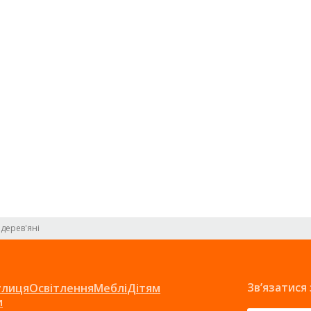
 дерев'яні
Зв’язатися
улиця
Освітлення
Меблі
Дітям
и