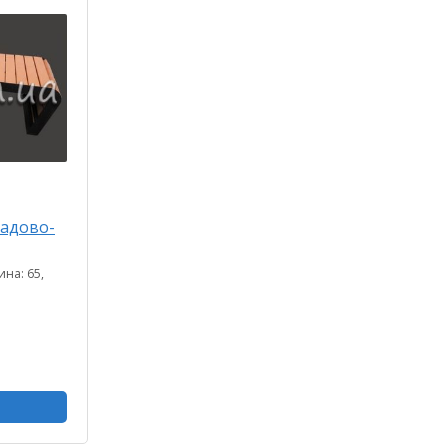
садово-
на: 65,