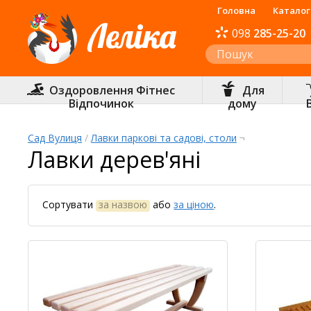
Головна
Каталог
098
285-25-20
Інтернет-магазин «Леліка»
Оздоровлення Фітнес
Для
Відпочинок
дому
Сад Вулиця
/
Лавки паркові та садові, столи
¬
Лавки дерев'яні
Сортувати
за назвою
або
за ціною
.