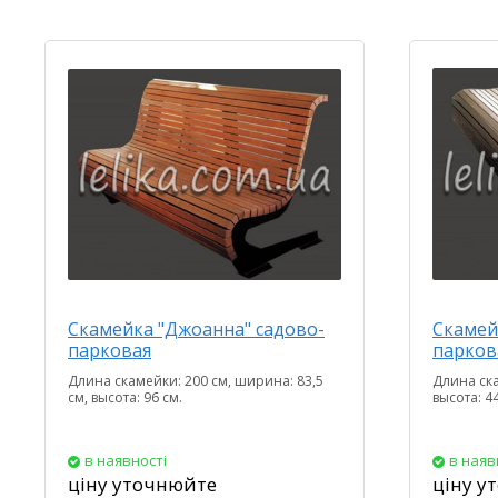
Скамейка "Джоанна" садово-
Скамей
парковая
парков
Длина скамейки: 200 см, ширина: 83,5
Длина ска
см, высота: 96 см.
высота: 44
в наявності
в наяв
ціну уточнюйте
ціну у