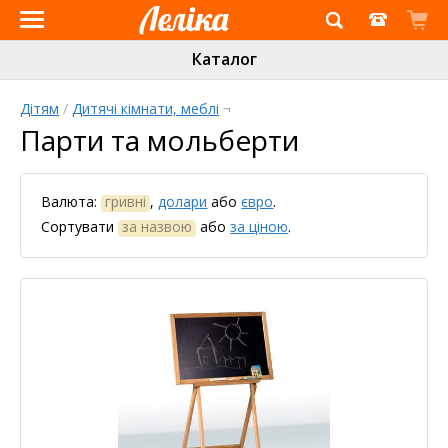
Інтернет-
Каталог
магазин
«Леліка»
Дітям
/
Дитячі кімнати, меблі
¬
Парти та мольберти
Валюта:
гривні
,
долари
або
євро
.
Сортувати
за назвою
або
за ціною
.