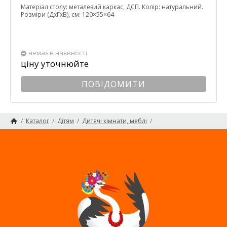
Матеріал столу: металевий каркас, ДСП. Колір: натуральний.
Розміри (ДхГхВ), см: 120×55×64
немає в наявності
ціну уточнюйте
ПОВІДОМИТИ
/
Каталог
/
Дітям
/
Дитячі кімнати, меблі
/
Парти та мольберти
Головна сторінка
Карта сайту