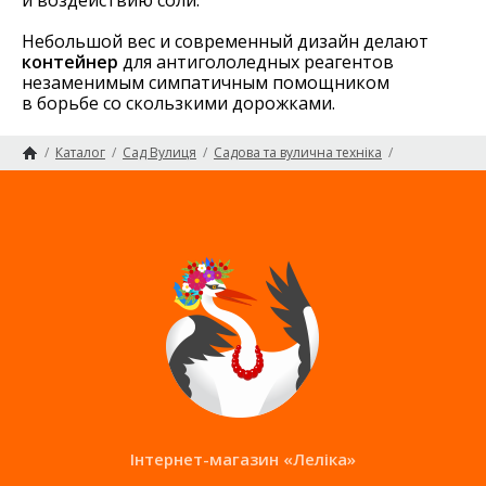
Небольшой вес и современный дизайн делают
контейнер
для антигололедных реагентов
незаменимым симпатичным помощником
в борьбе со скользкими дорожками.
/
Каталог
/
Сад Вулиця
/
Садова та вулична техніка
/
Контейнери, ємності для піску
Головна сторінка
Карта сайту
Інтернет-магазин «Леліка»