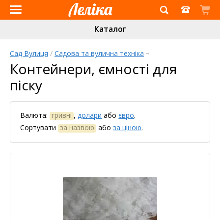
Інтернет-
Каталог
магазин
«Леліка»
Сад Вулиця
/
Садова та вулична техніка
¬
Контейнери, ємності для
піску
Валюта:
гривні
,
долари
або
євро
.
Сортувати
за назвою
або
за ціною
.