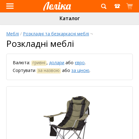
Інтернет-
Каталог
магазин
«Леліка»
Меблі
/
Розкладні та безкаркасні меблі
¬
Розкладні меблі
Валюта:
гривні
,
долари
або
євро
.
Сортувати
за назвою
або
за ціною
.