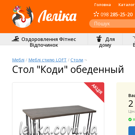
Головна
Каталог
098
285-25-20
Інтернет-магазин «Леліка»
Оздоровлення Фітнес
Для
Відпочинок
дому
Меблі
/
Меблі стилю LOFT
/
Столи
¬
Стол "Коди" обеденный
Ва
2
Цін
в