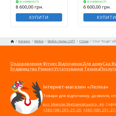
в наявності
в наявності
8 600,00 грн.
6 600,00 грн.
КУПИТИ
КУПИТ
/
Каталог
/
Меблі
/
Меблі стилю LOFT
/
Столи
/
Стол "Коди" о
Головна сторінка
Оздоровлення Фітнес Відпочинок
Для дому
Сад В
Будівництво Ремонт
Устаткування Техніка
Послуг
Інтернет-магазин «Леліка»
Товари для відпочинку, дозвілля, с
вул. Миколи Вінграновського, 44
, Софі
+380 (98) 285-25-20
,
+380 (68) 251-27