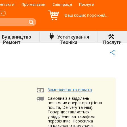
онтакти
Про магазин
Співпраця
Послуги
ОК
Ваш кошик порожній…
Будівництво
Устаткування
Ремонт
Техніка
Послуги
Pinterest
Twitter
Facebook
Замовлення та оплата
Самовивіз з відділень
поштових операторів (Нова
пошта, Delivery та інші).
Товар доставляється
у відділення за тарифом
перевізника. Пересилка
за рахунок отримувача.