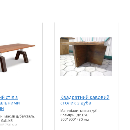
й стіл з
Квадратний кавовий
нальними
столик з дуба
ми
Матеріали: масив дуба.
Розміри, ДхШхВ:
и: масив дуба/сталь.
900*900*430 мм
, ДхШхВ:
00*750 мм