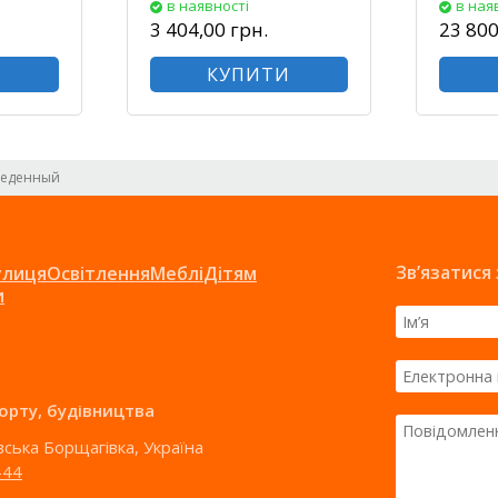
в наявності
в ная
3 404,00 грн.
23 800
И
КУПИТИ
беденный
Зв’язатися
улиця
Освітлення
Меблі
Дітям
и
порту, будівництва
ївська Борщагівка, Україна
-44