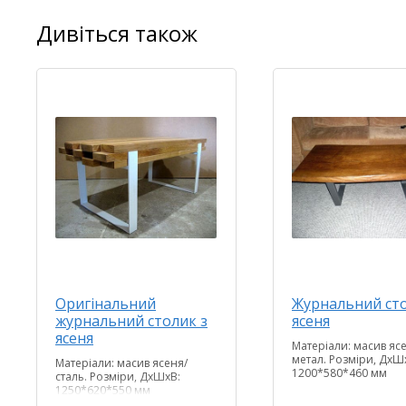
Дивіться також
Оригінальний
Журнальний сто
журнальний столик з
ясеня
ясеня
Матеріали: масив яс
метал. Розміри, ДхШ
Матеріали: масив ясеня/
1200*580*460 мм
сталь. Розміри, ДхШхВ:
1250*620*550 мм