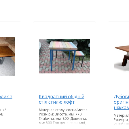
лик з
Квадратний обідній
Дубови
стіл стилю лофт
оригі
ніжка
еня/
Матеріал столу: сосна/метал.
хВ:
Розміри: Висота, мм: 770.
Матеріал
Глибина, мм: 800. Довжина,
Розміри
мм: 800 Товщина стільниці,
2100*10
мм: 55