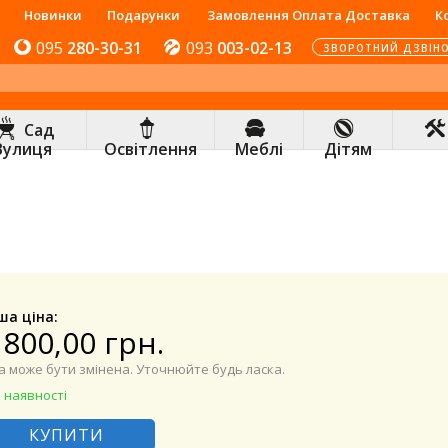
Новинки
Подарунки
Замовлення Оплата Доставка
К
095
280-30-31
093
003-02-13
ЗВОРОТНИЙ ДЗВІН
Сад
Вулиця
Освітлення
Меблі
Дітям
ша ціна:
 800,00 грн.
а може бути змінена. Уточнюйте будь ласка.
 наявності
КУПИТИ