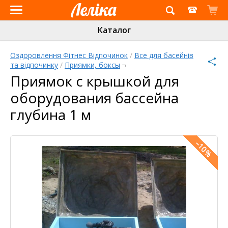
Інтернет-
Каталог
магазин
«Леліка»
Оздоровлення Фітнес Відпочинок
/
Все для басейнів
та відпочинку
/
Приямки, боксы
¬
Pinterest
Twitter
Facebook
Приямок с крышкой для
оборудования бассейна
глубина 1 м