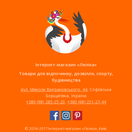
Приямок с крышкой для оборудования бассейна глубина 1 м
Карта сайту
Інтернет-магазин «Леліка»
Товари для відпочинку, дозвілля, спорту,
будівництва
вул. Миколи Вінграновського, 44
, Софіївська
Борщагівка, Україна
+380 (98) 285-25-20
,
+380 (68) 251-27-44
© 2014–2017 Інтернет-магазин «Леліка», Київ.