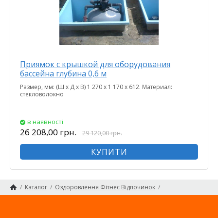
Приямок с крышкой для оборудования
бассейна глубина 0,6 м
Размер, мм: (Ш х Д х В) 1 270 х 1 170 х 612. Материал:
стекловолокно
в наявності
26 208,00 грн.
29 120,00 грн.
КУПИТИ
/
Каталог
/
Оздоровлення Фітнес Відпочинок
/
Все для басейнів та відпочинку
Головна сторінка
/
Приямки, боксы
/