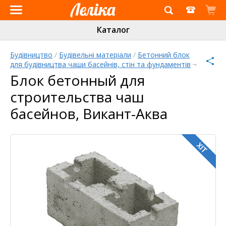
Інтернет-
Каталог
магазин
«Леліка»
Будівництво
/
Будівельні матеріали
/
Бетонний блок
для будівництва чаши басейнів, стін та фундаментів
¬
Pinterest
Twitter
Facebook
Блок бетонный для
строительства чаш
басейнов, Викант-Аква