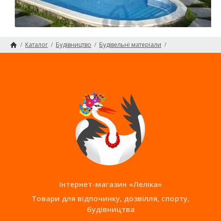
/
Каталог
/
Будівництво
/
Будівельні матеріали
/
Головна сторінка
Бетонний блок для будівництва чаши басейнів, стін та фундаментів
/
Блок бетонный для строительства чаш басейнов
Карта сайту
Інтернет-магазин «Леліка»
Товари для відпочинку, дозвілля, спорту,
будівництва